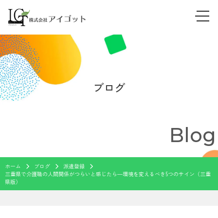
tog
Skip
navi
to
content
ブログ
Blog
ホーム
ブログ
派遣登録
三重県で介護職の人間関係がつらいと感じたら―環境を変えるべき5つのサイン（三重
県版）