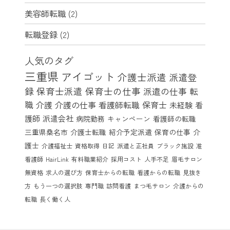
美容師転職
(2)
転職登録
(2)
人気のタグ
三重県
アイゴット
介護士派遣
派遣登
録
保育士派遣
保育士の仕事
派遣の仕事
転
職
介護
介護の仕事
看護師転職
保育士
未経験
看
護師
派遣会社
病院勤務
キャンペーン
看護師の転職
三重県桑名市
介護士転職
紹介予定派遣
保育の仕事
介
護士
介護福祉士
資格取得
日記
派遣と正社員
ブラック施設
准
看護師
HairLink
有料職業紹介
採用コスト
人手不足
眉毛サロン
無資格
求人の選び方
保育士からの転職
看護からの転職
見抜き
方
もう一つの選択肢
専門職
訪問看護
まつ毛サロン
介護からの
転職
長く働く人