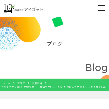
tog
Skip
navi
to
content
ブログ
Blog
ホーム
ブログ
派遣登録
“働きやすい園”の見抜き方—三重県で“ブラック園”を避けるためのチェックリスト12選