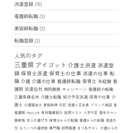
派遣登録
(15)
看護師転職
(3)
美容師転職
(2)
転職登録
(2)
人気のタグ
三重県
アイゴット
介護士派遣
派遣登
録
保育士派遣
保育士の仕事
派遣の仕事
転
職
介護
介護の仕事
看護師転職
保育士
未経験
看
護師
派遣会社
病院勤務
キャンペーン
看護師の転職
三重県桑名市
介護士転職
紹介予定派遣
保育の仕事
介
護士
介護福祉士
資格取得
日記
派遣と正社員
ブラック施設
准
看護師
HairLink
有料職業紹介
採用コスト
人手不足
眉毛サロン
無資格
求人の選び方
保育士からの転職
看護からの転職
見抜き
方
もう一つの選択肢
専門職
訪問看護
まつ毛サロン
介護からの