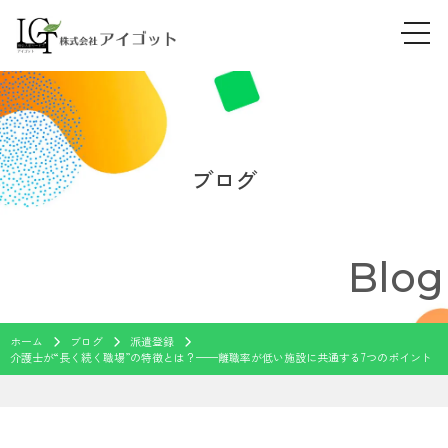
tog
Skip
navi
to
content
ブログ
Blog
ホーム
ブログ
派遣登録
介護士が“長く続く職場”の特徴とは？——離職率が低い施設に共通する7つのポイント