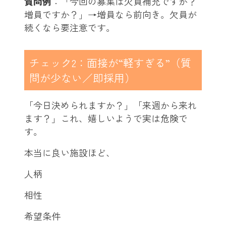
質問例
：「今回の募集は欠員補充ですか？
増員ですか？」→増員なら前向き。欠員が
続くなら要注意です。
チェック2：面接が“軽すぎる”（質
問が少ない／即採用）
「今日決められますか？」「来週から来れ
ます？」これ、嬉しいようで実は危険で
す。
本当に良い施設ほど、
人柄
相性
希望条件