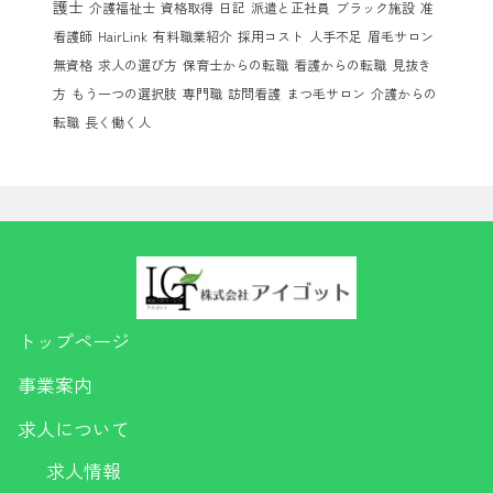
護士
介護福祉士
資格取得
日記
派遣と正社員
ブラック施設
准
看護師
HairLink
有料職業紹介
採用コスト
人手不足
眉毛サロン
無資格
求人の選び方
保育士からの転職
看護からの転職
見抜き
方
もう一つの選択肢
専門職
訪問看護
まつ毛サロン
介護からの
転職
長く働く人
トップページ
事業案内
求人について
求人情報