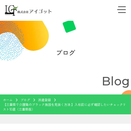
tog
Skip
navi
to
content
ブログ
Blog
ホーム
ブログ
派遣登録
【三重県で介護職のブラック施設を見抜く方法 】入社前に必ず確認したいチェックリ
スト10選（三重県版）