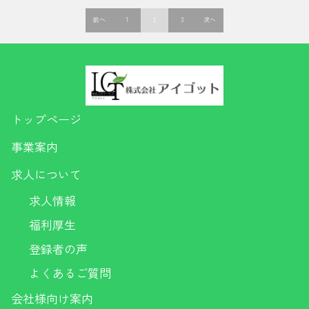
投
前へ
1
2
3
次へ
稿
の
ペ
ー
ジ
トップページ
送
り
事業案内
求人について
求人情報
福利厚生
登録者の声
よくあるご質問
会社様向け案内