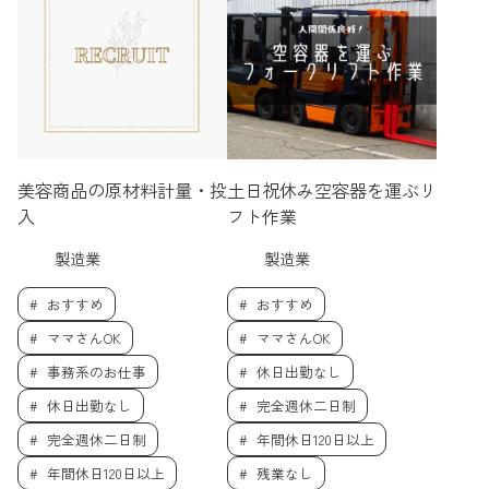
美容商品の原材料計量・投
土日祝休み空容器を運ぶリ
入
フト作業
製造業
製造業
おすすめ
おすすめ
ママさんOK
ママさんOK
事務系のお仕事
休日出勤なし
休日出勤なし
完全週休二日制
完全週休二日制
年間休日120日以上
年間休日120日以上
残業なし