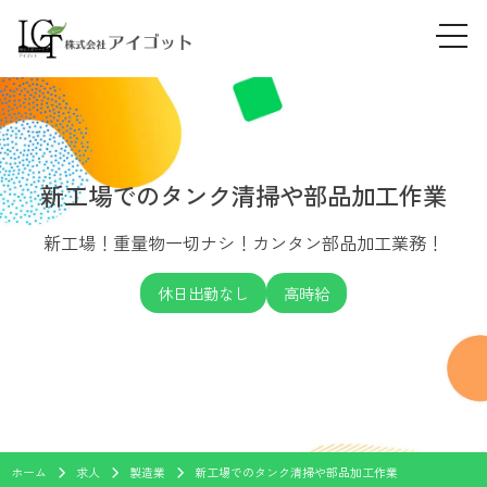
tog
Skip
navi
to
content
新工場でのタンク清掃や部品加工作業
新工場！重量物一切ナシ！カンタン部品加工業務！
休日出勤なし
高時給
ホーム
求人
製造業
新工場でのタンク清掃や部品加工作業