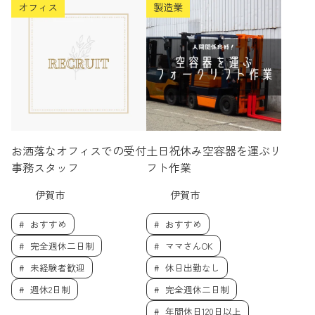
オフィス
製造業
お洒落なオフィスでの受付
土日祝休み空容器を運ぶリ
事務スタッフ
フト作業
伊賀市
伊賀市
おすすめ
おすすめ
完全週休二日制
ママさんOK
未経験者歓迎
休日出勤なし
週休2日制
完全週休二日制
年間休日120日以上