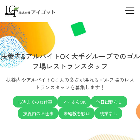
tog
Skip
navi
to
content
扶養内&アルバイトOK 大手グループでのゴル
フ場レストランスタッフ
扶養内やアルバイトOK 人の良さが溢れるゴルフ場のレス
トランスタッフを募集します！
15時までのお仕事
ママさんOK
休日出勤なし
扶養内のお仕事
未経験者歓迎
残業なし