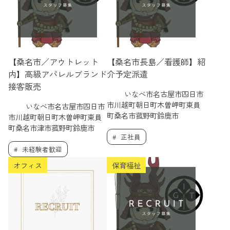
【桑名市／アウトレット
【桑名市長島／看護師】紹
内】高級アパレルブランド
介予定派遣
接客販売
いなべ市名古屋市四日市
市川越町朝日町木曽岬町東員
いなべ市名古屋市四日市
町桑名市菰野町鈴鹿市
市川越町朝日町木曽岬町東員
町桑名市津市菰野町鈴鹿市
正社員
未経験者歓迎
オフィス
保育福祉