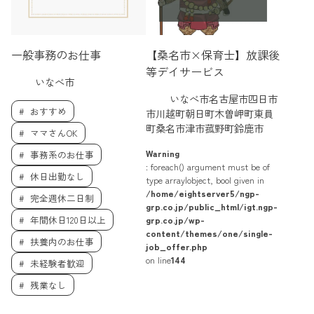
一般事務のお仕事
【桑名市×保育士】放課後
等デイサービス
いなべ市
いなべ市名古屋市四日市
おすすめ
市川越町朝日町木曽岬町東員
町桑名市津市菰野町鈴鹿市
ママさんOK
Warning
事務系のお仕事
: foreach() argument must be of
休日出勤なし
type array|object, bool given in
/home/eightserver5/ngp-
完全週休二日制
grp.co.jp/public_html/igt.ngp-
年間休日120日以上
grp.co.jp/wp-
content/themes/one/single-
扶養内のお仕事
job_offer.php
on line
144
未経験者歓迎
残業なし