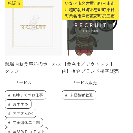
松阪市
いなべ市名古屋市四日市市
川越町朝日町木曽岬町東員
町桑名市津市菰野町鈴鹿市
銭湯内お食事処のホールス
【桑名市／アウトレット
タッフ
内】有名ブランド接客販売
サービス
サービス販売
15時までのお仕事
未経験者歓迎
おすすめ
ママさんOK
完全週休二日制
年間休日120日以上