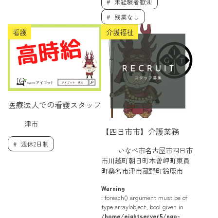
未経験者歓迎
残業なし
看護
介護福祉
医療法人での看護スタッフ
津市
【四日市市】介護業務
週休2日制
いなべ市名古屋市四日市
市川越町朝日町木曽岬町東員
町桑名市津市菰野町鈴鹿市
Warning
: foreach() argument must be of
type array|object, bool given in
/home/eightserver5/ngp-