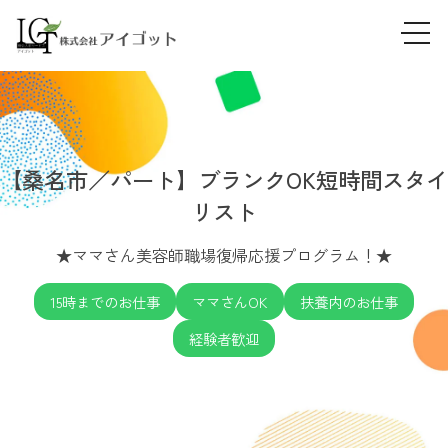
tog
Skip
navi
to
content
【桑名市／パート】ブランクOK短時間スタイ
リスト
★ママさん美容師職場復帰応援プログラム！★
15時までのお仕事
ママさんOK
扶養内のお仕事
経験者歓迎