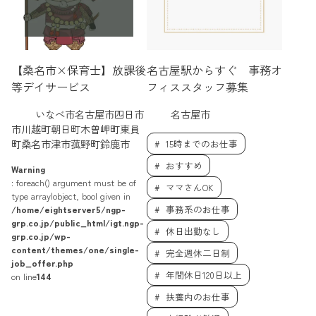
【桑名市×保育士】放課後
名古屋駅からすぐ 事務オ
等デイサービス
フィススタッフ募集
いなべ市名古屋市四日市
名古屋市
市川越町朝日町木曽岬町東員
町桑名市津市菰野町鈴鹿市
15時までのお仕事
おすすめ
Warning
: foreach() argument must be of
ママさんOK
type array|object, bool given in
/home/eightserver5/ngp-
事務系のお仕事
grp.co.jp/public_html/igt.ngp-
休日出勤なし
grp.co.jp/wp-
content/themes/one/single-
完全週休二日制
job_offer.php
年間休日120日以上
on line
144
扶養内のお仕事