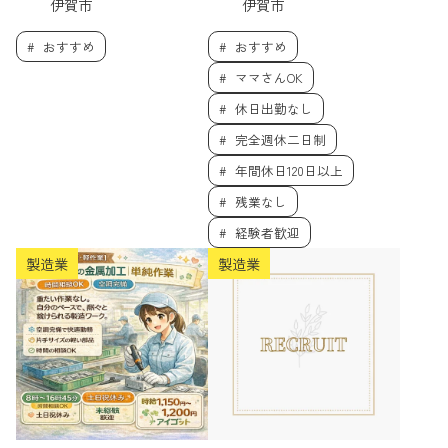
伊賀市
伊賀市
おすすめ
おすすめ
ママさんOK
休日出勤なし
完全週休二日制
年間休日120日以上
残業なし
経験者歓迎
製造業
製造業