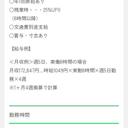
○年1回昇給あり
○残業時・・・25%UP!!
（8時間以降）
○交通費別途支給
○賞与・寸志あり
【給与例】
＜月収例＞週5日、実働8時間の場合
月収172,847円…時給1049円×実動8時間×週5日勤
務×4週
※1ヶ月4週換算で計算
勤務時間