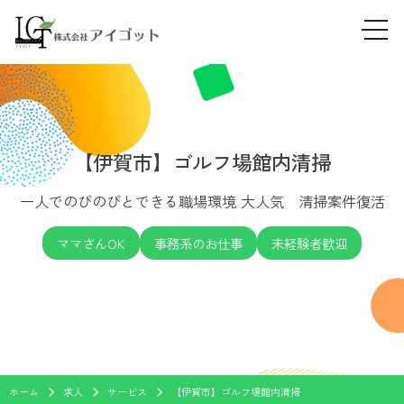
tog
Skip
navi
to
content
【伊賀市】ゴルフ場館内清掃
一人でのびのびとできる職場環境 大人気 清掃案件復活
ママさんOK
事務系のお仕事
未経験者歓迎
ホーム
求人
サービス
【伊賀市】ゴルフ場館内清掃