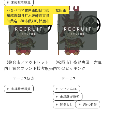
未経験者歓迎
いなべ市名古屋市四日市市
松阪市
川越町朝日町木曽岬町東員
町桑名市津市菰野町鈴鹿市
【桑名市／アウトレット
【松阪市】夜勤専属 倉庫
内】有名ブランド接客販売
内でのピッキング
サービス販売
サービス
未経験者歓迎
ママさんOK
未経験者歓迎
残業なし
週休2日制