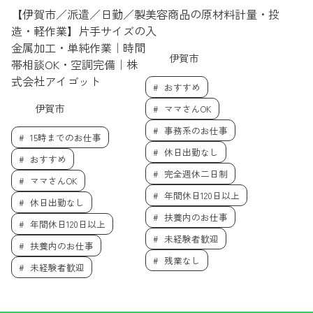
【伊賀市／派遣／日勤／製
美容商品の原材料計量・投
造・軽作業】片手サイズの
入
金属加工・単純作業｜時間
伊賀市
帯相談OK・空調完備｜株
式会社アイゴット
おすすめ
伊賀市
ママさんOK
事務系のお仕事
15時までのお仕事
休日出勤なし
おすすめ
完全週休二日制
ママさんOK
年間休日120日以上
休日出勤なし
扶養内のお仕事
年間休日120日以上
未経験者歓迎
扶養内のお仕事
残業なし
未経験者歓迎