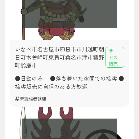
いなべ市名古屋市四日市市川越町朝
サー
日町木曽岬町東員町桑名市津市菰野
ビス
販売
町鈴鹿市
●日勤のみ ●落ち着いた空間での接客 ●
接客販売に自信のある方歓迎
未経験者歓迎