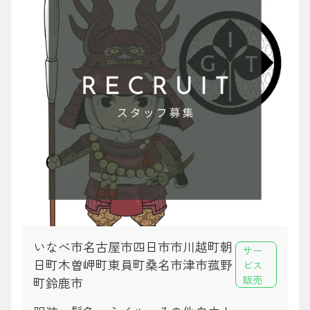
いなべ市名古屋市四日市市川越町朝
サー
日町木曽岬町東員町桑名市津市菰野
ビス
販売
町鈴鹿市