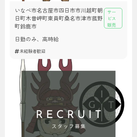
いなべ市名古屋市四日市市川越町朝
サー
日町木曽岬町東員町桑名市津市菰野
ビス
販売
町鈴鹿市
日勤のみ、高時給
未経験者歓迎