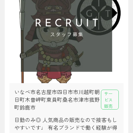
いなべ市名古屋市四日市市川越町朝
サー
日町木曽岬町東員町桑名市津市菰野
ビス
販売
町鈴鹿市
日勤のみ◎ 人気商品の販売なので接客もし
やすいです♩ 有名ブランドで働く経験が得