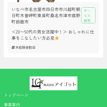
いなべ市名古屋市四日市市川越町朝
サー
日町木曽岬町東員町桑名市津市菰野
ビス
販売
町鈴鹿市
＜20〜50代の男女活躍中！＞ おしゃれに仕
事をこなしたい方必見
未経験者歓迎
トップページ
事業案内