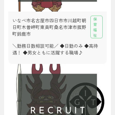
保
いなべ市名古屋市四日市市川越町朝
育
日町木曽岬町東員町桑名市津市菰野
福
町鈴鹿市
祉
＼勤務日数相談可能／ ◆日勤のみ ◆高待
遇！ ◆男女ともに活躍する職場♪