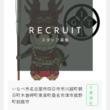
介
いなべ市名古屋市四日市市川越町朝
護
日町木曽岬町東員町桑名市津市菰野
福
町鈴鹿市
祉