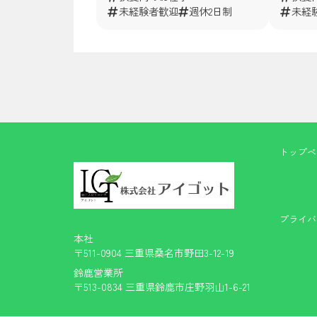
未経験者歓迎
週休2日制
未経
投
稿
の
ペ
トップペ
ー
ジ
送
り
プライバ
本社
〒511-0904 三重県桑名市野田3-12-19
鈴鹿営業所
〒513-0834 三重県鈴鹿市庄野羽山1-6-21