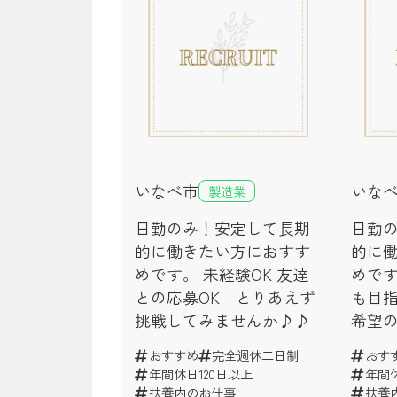
いなべ市
いな
製造業
日勤のみ！安定して長期
日勤
的に働きたい方におすす
的に
めです。 未経験OK 友達
めです
との応募OK とりあえず
も目
挑戦してみませんか♪♪
希望
おすすめ
完全週休二日制
おす
年間休日120日以上
年間休
扶養内のお仕事
扶養