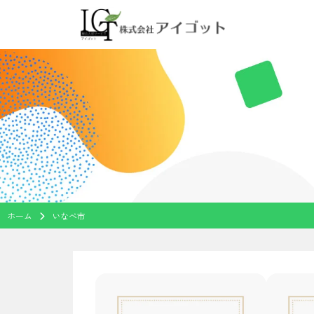
Skip
to
content
ホーム
いなべ市