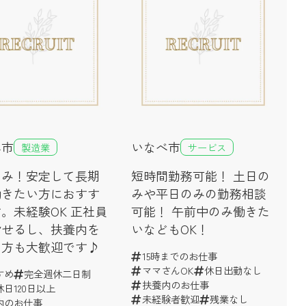
べ市
いなべ市
製造業
サービス
のみ！安定して長期
短時間勤務可能！ 土日の
働きたい方におすす
みや平日のみの勤務相談
。未経験OK 正社員
可能！ 午前中のみ働きた
指せるし、扶養内を
いなどもOK！
の方も大歓迎です♪
15時までのお仕事
ママさんOK
休日出勤なし
すめ
完全週休二日制
扶養内のお仕事
日120日以上
未経験者歓迎
残業なし
内のお仕事