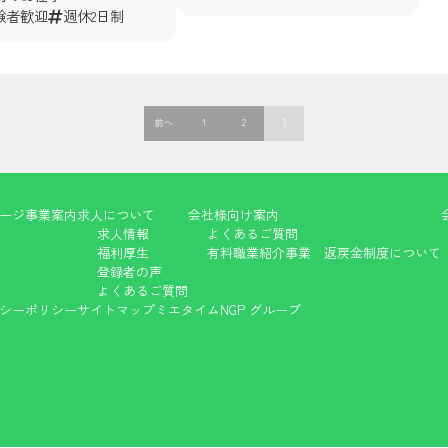
験者歓迎
週休2日制
前へ
1
2
3
ージ
事業案内
求人について
会社様向け案内
求人情報
よくあるご質問
福利厚生
有料職業紹介事業 返戻金制度について
登録者の声
よくあるご質問
シーポリシー
サイトマップ
ミエタイム
NGP グループ