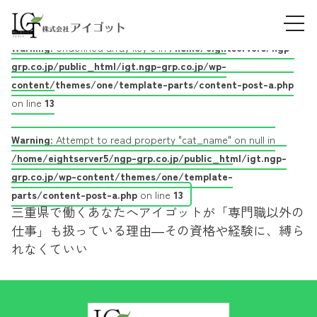
Skip
看護からの転職
tog
to
2026.02.09
navi
content
Warning
: Undefined array key 0 in
/home/eightserver5/ngp-
grp.co.jp/public_html/igt.ngp-grp.co.jp/wp-
content/themes/one/template-parts/content-post-a.php
on line
13
Warning
: Attempt to read property "cat_name" on null in
/home/eightserver5/ngp-grp.co.jp/public_html/igt.ngp-
grp.co.jp/wp-content/themes/one/template-
parts/content-post-a.php
on line
13
三重県で働くあなたへアイゴットが「専門職以外の
仕事」も扱っている理由―その資格や経験に、縛ら
れなくていい