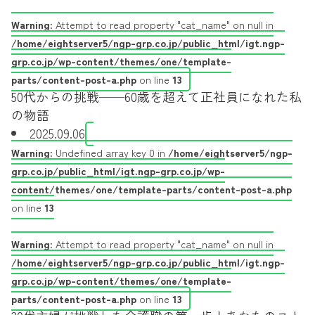
Warning
: Attempt to read property "cat_name" on null in
/home/eightserver5/ngp-grp.co.jp/public_html/igt.ngp-
grp.co.jp/wp-content/themes/one/template-
parts/content-post-a.php
on line
13
50代からの挑戦──60歳を超えて正社員になれた私
の物語
2025.09.06
Warning
: Undefined array key 0 in
/home/eightserver5/ngp-
grp.co.jp/public_html/igt.ngp-grp.co.jp/wp-
content/themes/one/template-parts/content-post-a.php
on line
13
Warning
: Attempt to read property "cat_name" on null in
/home/eightserver5/ngp-grp.co.jp/public_html/igt.ngp-
grp.co.jp/wp-content/themes/one/template-
parts/content-post-a.php
on line
13