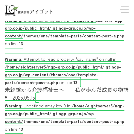
Skip
介護
tog
to
2025.09.29
navi
content
Warning
: Undefined array key 0 in
/home/eightserver5/ngp-
grp.co.jp/public_html/igt.ngp-grp.co.jp/wp-
content/themes/one/template-parts/content-post-a.php
on line
13
Warning
: Attempt to read property "cat_name" on null in
/home/eightserver5/ngp-grp.co.jp/public_html/igt.ngp-
grp.co.jp/wp-content/themes/one/template-
parts/content-post-a.php
on line
13
未経験から介護福祉士へ──私が歩んだ成長の物語
2025.09.15
Warning
: Undefined array key 0 in
/home/eightserver5/ngp-
grp.co.jp/public_html/igt.ngp-grp.co.jp/wp-
content/themes/one/template-parts/content-post-a.php
on line
13