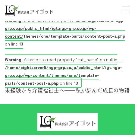
Skip
介護福祉士
tog
to
2025.09.29
navi
content
Warning
: Undefined array key 0 in
/home/eightserver5/ngp-
grp.co.jp/public_html/igt.ngp-grp.co.jp/wp-
content/themes/one/template-parts/content-post-a.php
on line
13
Warning
: Attempt to read property "cat_name" on null in
/home/eightserver5/ngp-grp.co.jp/public_html/igt.ngp-
grp.co.jp/wp-content/themes/one/template-
parts/content-post-a.php
on line
13
未経験から介護福祉士へ──私が歩んだ成長の物語