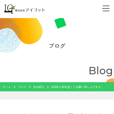
tog
Skip
navi
to
content
ブログ
Blog
ホーム
ブログ
会社紹介
2026年も何卒宜しくお願い申し上げます。