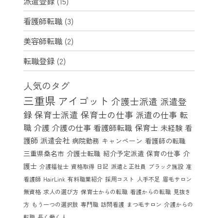
派遣登録
(15)
看護師転職
(3)
美容師転職
(2)
転職登録
(2)
人気のタグ
三重県
アイゴット
介護士派遣
派遣登
録
保育士派遣
保育士の仕事
派遣の仕事
転
職
介護
介護の仕事
看護師転職
保育士
未経験
看
護師
派遣会社
病院勤務
キャンペーン
看護師の転職
三重県桑名市
介護士転職
紹介予定派遣
保育の仕事
介
護士
介護福祉士
資格取得
日記
派遣と正社員
ブラック施設
准
看護師
HairLink
有料職業紹介
採用コスト
人手不足
眉毛サロン
無資格
求人の選び方
保育士からの転職
看護からの転職
見抜き
方
もう一つの選択肢
専門職
訪問看護
まつ毛サロン
介護からの
転職
長く働く人